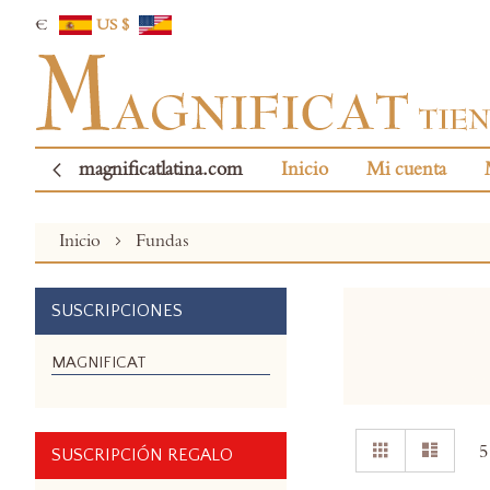
€
US $
magnificatlatina.com
Inicio
Mi cuenta
Inicio
Fundas
SUSCRIPCIONES
MAGNIFICAT
Ver
Parrilla
Lista
5
SUSCRIPCIÓN REGALO
como