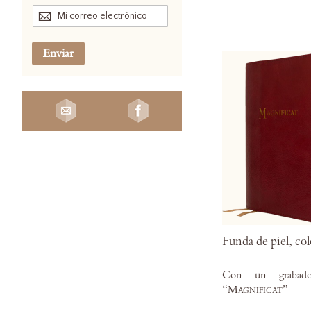
Enviar
Funda de piel, col
Con un grabado
“
Magnificat
”