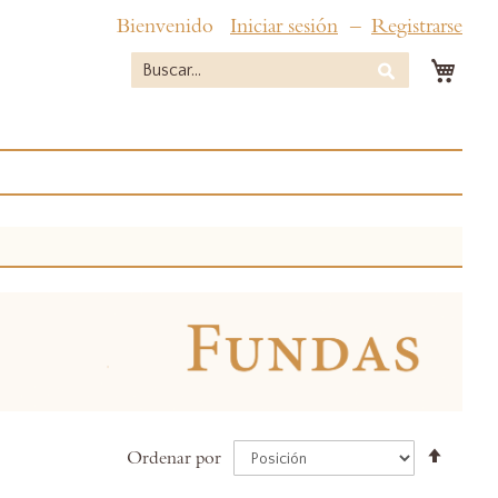
Bienvenido
Iniciar sesión
Registrarse
Mi c
Buscar
Buscar
Establ
Ordenar por
direcc