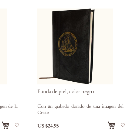
desce
Funda de piel, color negro
gen de la
Con un grabado dorado de una imagen del
Cristo
Añadir
Añad
US $24.95
a
a