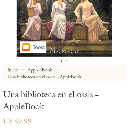
Skip
Inicio
App - eBook
to
Una biblioteca en el oasis - AppleBook
the
beginning
Una biblioteca en el oasis -
of
the
AppleBook
images
gallery
US $9.99