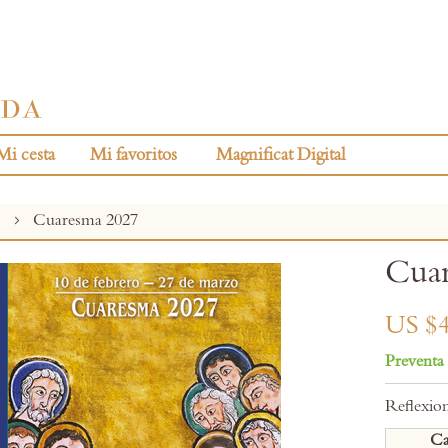
Mi cesta
Mi favoritos
Magnificat Digital
s
Cuaresma 2027
Cua
US $4
Preventa
Reflexion
Ca