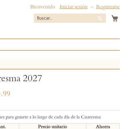
Bienvenido
Iniciar sesión
Registrarse
Mi c
Buscar
Buscar
resma 2027
.99
es para guiarte a lo largo de cada día de la Cuaresma
nt.
Precio unitario
Ahorra