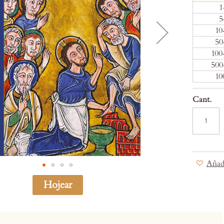
1
5
10
50
100
500
10
Cant.
Añadi
Hojear