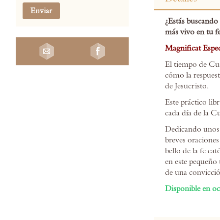
the
Enviar
beginning
¿Estás buscando 
of
más vivo en tu f
the
images
Magnificat Espec
gallery
El tiempo de Cua
cómo la respuest
de Jesucristo.
Este práctico lib
cada día de la C
Dedicando unos m
breves oraciones
bello de la fe ca
en este pequeño t
de una convicció
Disponible en oc