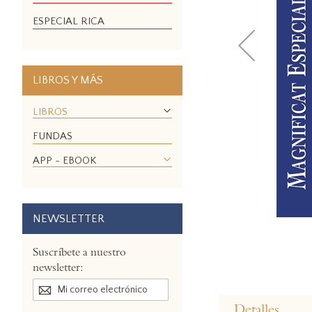
ESPECIAL RICA
LIBROS Y MÁS
LIBROS
FUNDAS
APP - EBOOK
NEWSLETTER
Suscríbete a nuestro
newsletter:
Skip
to
Detalles