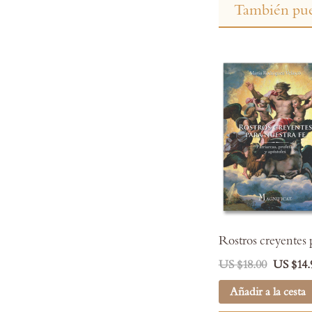
También pue
Rostros creyentes p
US $18.00
US $14.
Añadir a la cesta