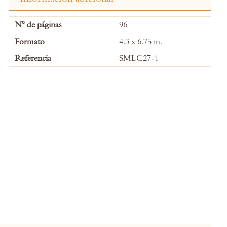
More
Nº de páginas
96
Information
Formato
4.3 x 6.75 in.
Referencia
SMLC27-1