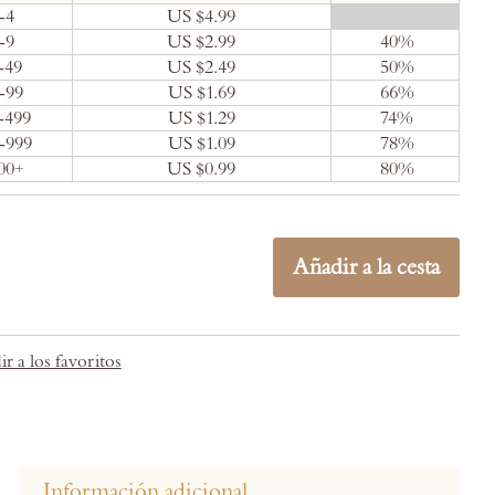
-4
US $4.99
0
%
-9
US $2.99
40
%
-49
US $2.49
50
%
-99
US $1.69
66
%
-499
US $1.29
74
%
-999
US $1.09
78
%
00+
US $0.99
80
%
Añadir a la cesta
r a los favoritos
Información adicional